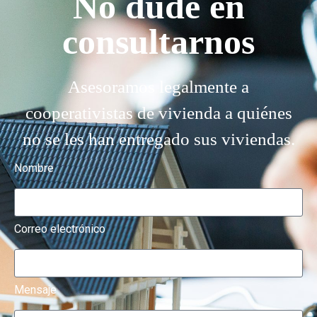
No dude en
consultarnos
Asesoramos legalmente a
cooperativistas de vivienda a quiénes
no se les han entregado sus viviendas.
Nombre
Correo electrónico
Mensaje