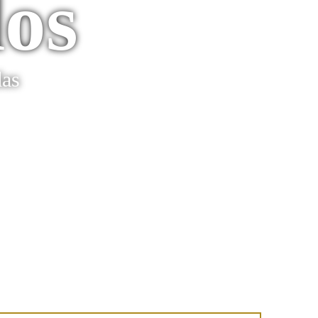
os
das