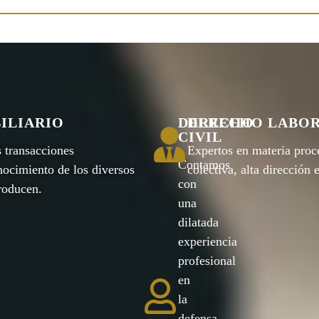
ILIARIO
DERECHO
DERECHO LABO
CIVIL
s transacciones
Expertos en materia proc
Contamos
nocimiento de los diversos
colectiva, alta dirección
con
roducen.
una
dilatada
experiencia
profesional
en
la
defensa