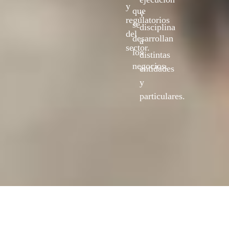
y
que
y
regulatorios
se
disciplina
del
desarrollan
a
sector.
los
distintas
negocios.
entidades
y
particulares.