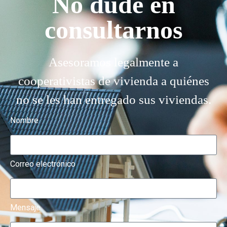
No dude en
consultarnos
Asesoramos legalmente a
cooperativistas de vivienda a quiénes
no se les han entregado sus viviendas.
Nombre
Correo electrónico
Mensaje